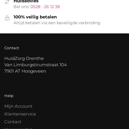
Huidadvies
Bel ons:
0528 - 26 12 38
100% veilig betalen
Altijd betalen via een beveiligde verbinding
Contact
HuidZorg Drenthe
Van Limburgstirumstraat 104
7901 AT Hoogeveen
Help
Mijn Account
Klantenservice
Contact