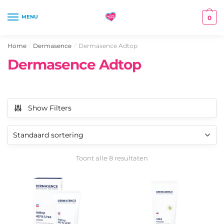
Skip
Skip
to
to
MENU
0
navigation
content
Home
Dermasence
Dermasence Adtop
/
/
Dermasence Adtop
Show Filters
Toont alle 8 resultaten