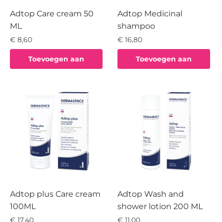
Adtop Care cream 50
Adtop Medicinal
ML
shampoo
€
8,60
€
16,80
Toevoegen aan
Toevoegen aan
winkelwagen
winkelwagen
Adtop plus Care cream
Adtop Wash and
100ML
shower lotion 200 ML
€
17,40
€
11,00