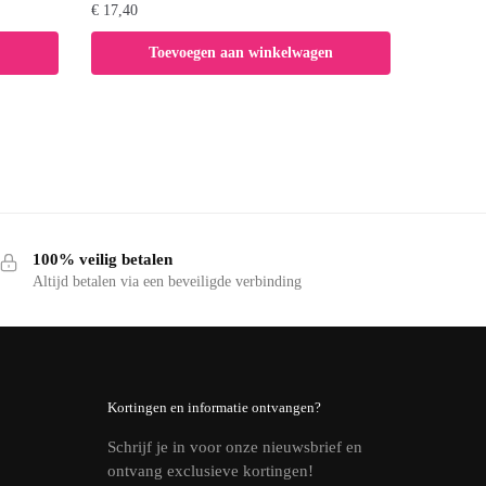
€
17,40
Toevoegen aan winkelwagen
100% veilig betalen
Altijd betalen via een beveiligde verbinding
Kortingen en informatie ontvangen?
Schrijf je in voor onze nieuwsbrief en
ontvang exclusieve kortingen!