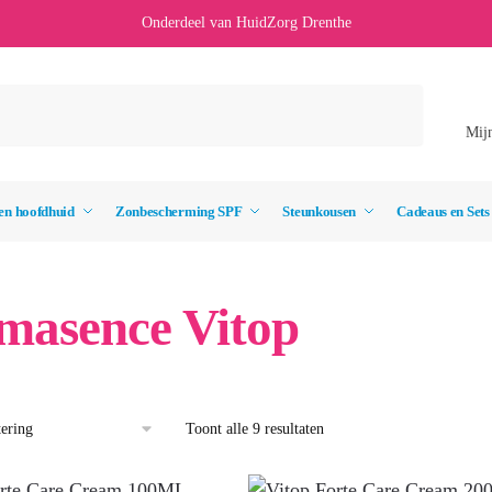
Onderdeel van HuidZorg Drenthe
Mij
en hoofdhuid
Zonbescherming SPF
Steunkousen
Cadeaus en Sets
masence Vitop
Toont alle 9 resultaten