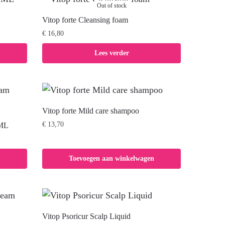
Out of stock
Vitop forte Cleansing foam
€
16,80
Lees verder
Vitop forte Mild care shampoo
€
13,70
5ML
Toevoegen aan winkelwagen
Vitop Psoricur Scalp Liquid