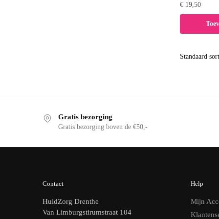
€
19,50
Toe
Gratis bezorging
Gratis bezorging boven de €50,-
Contact
Help
HuidZorg Drenthe
Mijn Acc
Van Limburgstirumstraat 104
Klantens