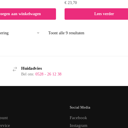
€
23,70
voegen aan winkelwagen
Lees verder
Toont alle 9 resultaten
Huidadvies
Bel ons:
0528 - 26 12 38
Social Media
ount
Facebook
ervice
Instagram