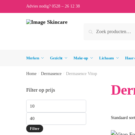
Skip
Skip
Advies nodig? 0528 – 26 12 38
to
to
navigation
content
Zoeken
Zoeken
naar:
Merken
Gezicht
Make-up
Lichaam
Haar 
Home
/
Dermasence
/
Dermasence Vitop
Der
Filter op prijs
Min.
prijs
Max.
prijs
Filter