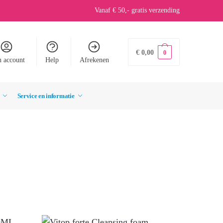
Vanaf € 50,- gratis verzending
€
0,00
0
n account
Help
Afrekenen
Service en informatie