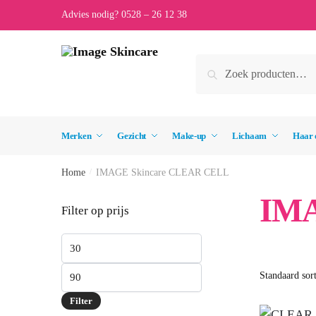
Skip
Skip
Advies nodig? 0528 – 26 12 38
to
to
navigation
content
Zoeken
Zoeken
naar:
Merken
Gezicht
Make-up
Lichaam
Haar 
Home
/
IMAGE Skincare CLEAR CELL
IMA
Filter op prijs
Min.
prijs
Max.
prijs
Filter