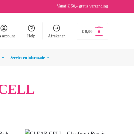
Vanaf € 50,- gratis verzending
€
0,00
0
n account
Help
Afrekenen
Service en informatie
 CELL