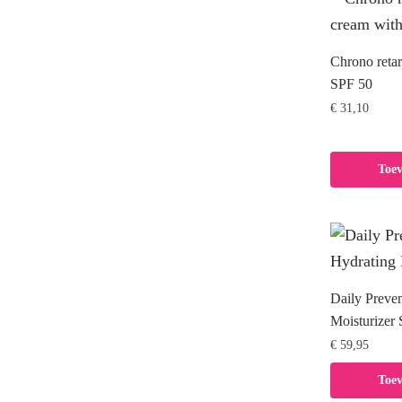
Chrono retar
SPF 50
€
31,10
Toe
Daily Preve
Moisturizer
€
59,95
Toe