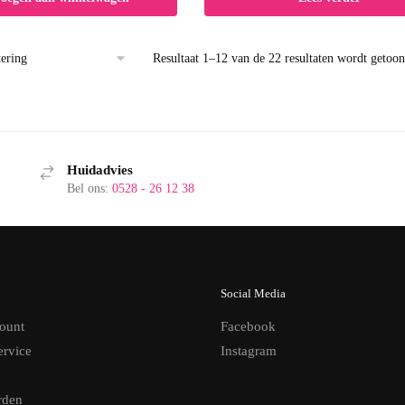
Resultaat 1–12 van de 22 resultaten wordt getoo
Huidadvies
Bel ons:
0528 - 26 12 38
Social Media
ount
Facebook
ervice
Instagram
rden