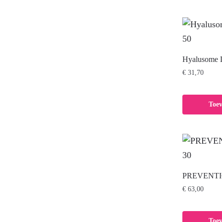
Hyalusome 
€
31,70
Toe
PREVENTIO
€
63,00
Toe