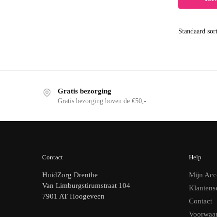
Gratis bezorging
Gratis bezorging boven de €50,-
Contact
Help
HuidZorg Drenthe
Mijn Acc
Van Limburgstirumstraat 104
Klantens
7901 AT Hoogeveen
Contact
Voorwaa