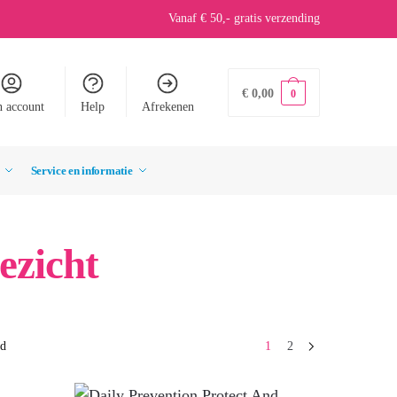
Vanaf € 50,- gratis verzending
€
0,00
0
n account
Help
Afrekenen
Service en informatie
ezicht
nd
1
2