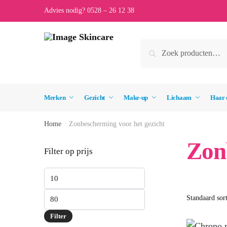
Skip
Skip
Advies nodig? 0528 – 26 12 38
to
to
navigation
content
Zoeken
Zoeken
naar:
Merken
Gezicht
Make-up
Lichaam
Haar 
Home
/
Zonbescherming voor het gezicht
Zon
Filter op prijs
Min.
prijs
Max.
prijs
Filter