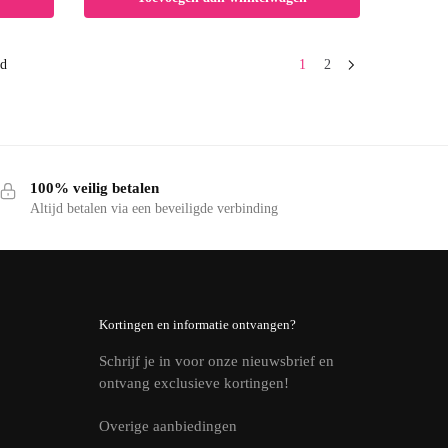
nd
1
2
100% veilig betalen
Altijd betalen via een beveiligde verbinding
Kortingen en informatie ontvangen?
Schrijf je in voor onze nieuwsbrief en
ontvang exclusieve kortingen!
Overige aanbiedingen