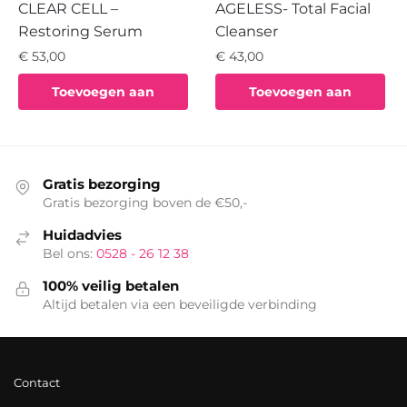
CLEAR CELL –
AGELESS- Total Facial
Restoring Serum
Cleanser
€
53,00
€
43,00
Toevoegen aan
Toevoegen aan
winkelwagen
winkelwagen
Gratis bezorging
Gratis bezorging boven de €50,-
Huidadvies
Bel ons:
0528 - 26 12 38
100% veilig betalen
Altijd betalen via een beveiligde verbinding
Contact