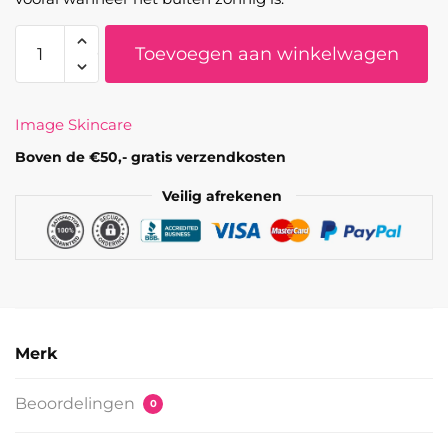
PREVENTION+
Toevoegen aan winkelwagen
Daily
Ultra
Defense
Image Skincare
Moisturizer
SPF
Boven de €50,- gratis verzendkosten
50
Veilig afrekenen
aantal
Merk
Beoordelingen
0