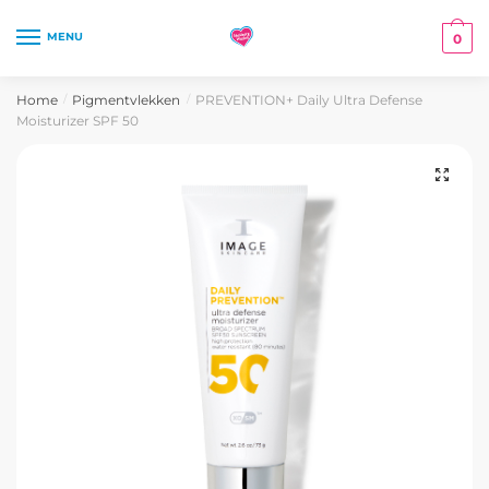
Skip
Skip
to
to
MENU
0
navigation
content
Home
Pigmentvlekken
PREVENTION+ Daily Ultra Defense
/
/
Moisturizer SPF 50