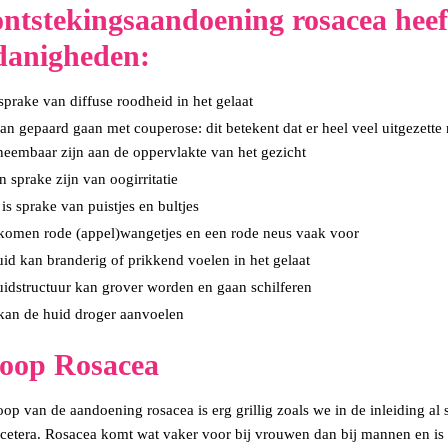
ntstekingsaandoening rosacea heef
danigheden:
 sprake van diffuse roodheid in het gelaat
an gepaard gaan met couperose: dit betekent dat er heel veel uitgezette
eembaar zijn aan de oppervlakte van het gezicht
n sprake zijn van oogirritatie
 is sprake van puistjes en bultjes
omen rode (appel)wangetjes en een rode neus vaak voor
id kan branderig of prikkend voelen in het gelaat
idstructuur kan grover worden en gaan schilferen
an de huid droger aanvoelen
loop Rosacea
oop van de aandoening rosacea is erg grillig zoals we in de inleiding al 
t cetera. Rosacea komt wat vaker voor bij vrouwen dan bij mannen en is va