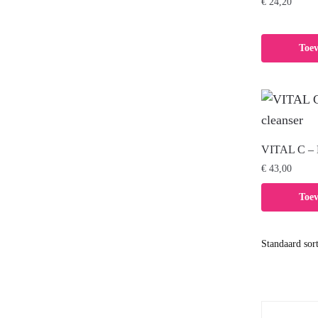
€
24,20
Toe
VITAL C – H
€
43,00
Toe