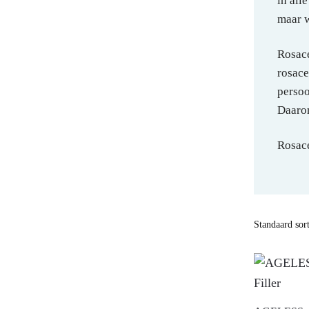
in all
maar w
Rosace
rosace
persoo
Daarom
Rosace