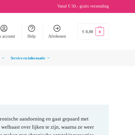
Vanaf € 50,- gratis verzending
€
0,00
0
n account
Help
Afrekenen
Service en informatie
hronische aandoening en gaat gepaard met
 welhaast over lijken te zijn, waarna ze weer