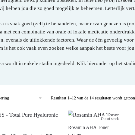
e heftigheid de kop kunnen opsteken. In feite heb je bij rosacea
ij helpen jou die zo goed mogelijk te beheersen. Letterlijk vert
a is vaak goed (zelf) te behandelen, maar ervan genezen is (no
a met een combinatie van orale of lokale medicatie onderdruk
n, evenals de uitlokkende factoren. Waar de één gevoelig voor i
 is het ook vaak even zoeken welke aanpak het beste voor jou
a wordt in enkele stadia ingedeeld. Klik hieronder op het stadiu
Resultaat 1–12 van de 14 resultaten wordt getoo
Out of stock
Rosamin AHA Toner