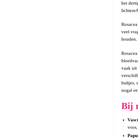
het dert
lichtere
Rosacea 
veel vra
houden. 
Rosacea 
bloedvaa
vaak uit
verschil
bultjes,
nogal ee
Bij 
Vasc
voor
Papu