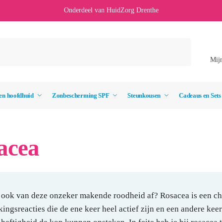
Onderdeel van HuidZorg Drenthe
Mij
en hoofdhuid
Zonbescherming SPF
Steunkousen
Cadeaus en Sets
acea
j ook van deze onzeker makende roodheid af? Rosacea is een c
kingsreacties die de ene keer heel actief zijn en een andere keer