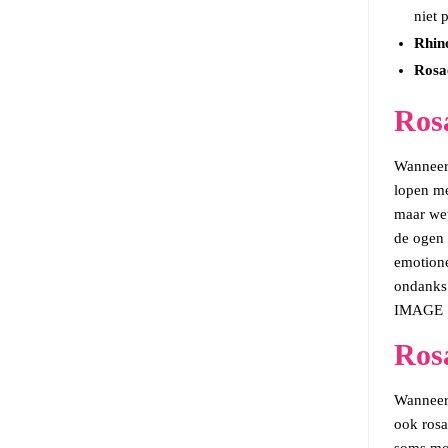
niet 
Rhin
Rosa
Ros
Wanneer 
lopen me
maar wet
de ogen 
emotione
ondanks 
IMAGE S
Rosa
Wanneer 
ook rosa
soms moe