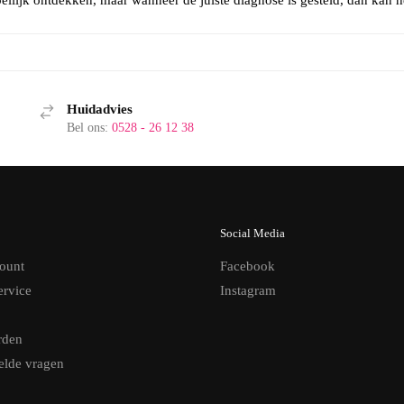
Huidadvies
Bel ons:
0528 - 26 12 38
Social Media
ount
Facebook
ervice
Instagram
rden
elde vragen