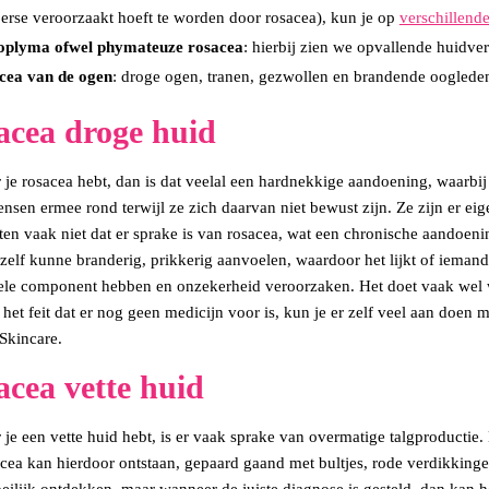
perse veroorzaakt hoeft te worden door rosacea), kun je op
verschillend
oplyma ofwel phymateuze rosacea
: hierbij zien we opvallende huidve
cea van de ogen
: droge ogen, tranen, gezwollen en brandende ooglede
acea droge huid
je rosacea hebt, dan is dat veelal een hardnekkige aandoening, waarb
nsen ermee rond terwijl ze zich daarvan niet bewust zijn. Ze zijn er eig
en vaak niet dat er sprake is van rosacea, wat een chronische aandoeni
zelf kunne branderig, prikkerig aanvoelen, waardoor het lijkt of iemand
le component hebben en onzekerheid veroorzaken. Het doet vaak wel wa
het feit dat er nog geen medicijn voor is, kun je er zelf veel aan doen
kincare.
cea vette huid
je een vette huid hebt, is er vaak sprake van overmatige talgproductie.
cea kan hierdoor ontstaan, gepaard gaand met bultjes, rode verdikkingen,
ilijk ontdekken, maar wanneer de juiste diagnose is gesteld, dan kan 