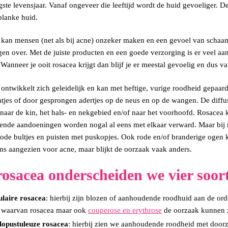
igste levensjaar. Vanaf ongeveer die leeftijd wordt de huid gevoeliger.
/blanke huid.
kan mensen (net als bij acne) onzeker maken en een gevoel van schaam
gen over. Met de juiste producten en een goede verzorging is er veel aa
Wanneer je ooit rosacea krijgt dan blijf je er meestal gevoelig en dus va
ontwikkelt zich geleidelijk en kan met heftige, vurige roodheid gepaar
tjes of door gesprongen adertjes op de neus en op de wangen. De diffuse
 naar de kin, het hals- en nekgebied en/of naar het voorhoofd. Rosacea
lende aandoeningen worden nogal al eens met elkaar verward. Maar bij r
 rode bultjes en puisten met puskopjes. Ook rode en/of branderige ogen
ns aangezien voor acne, maar blijkt de oorzaak vaak anders.
rosacea onderscheiden we vier soor
ulaire rosacea
: hierbij zijn blozen of aanhoudende roodhuid aan de ord
, waarvan rosacea maar ook
couperose en erythrose
de oorzaak kunnen z
lopustuleuze rosacea
: hierbij zien we aanhoudende roodheid met doorzi