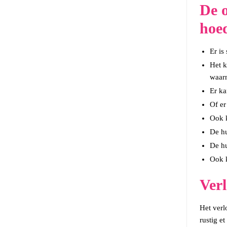
De o
hoe
Er is
Het k
waarn
Er ka
Of er
Ook k
De hu
De hu
Ook k
Ver
Het verl
rustig e