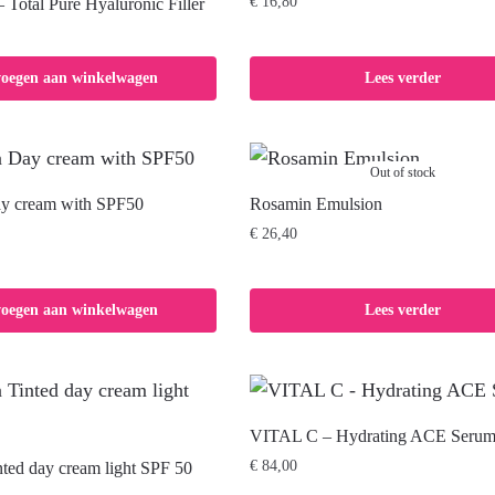
€
16,80
otal Pure Hyaluronic Filler
voegen aan winkelwagen
Lees verder
Out of stock
y cream with SPF50
Rosamin Emulsion
€
26,40
voegen aan winkelwagen
Lees verder
VITAL C – Hydrating ACE Seru
€
84,00
ted day cream light SPF 50