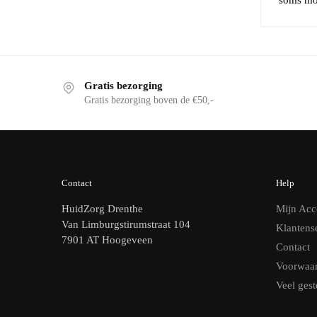
Gratis bezorging
Gratis bezorging boven de €50,-
Contact
Help
HuidZorg Drenthe
Mijn Acc
Van Limburgstirumstraat 104
Klantens
7901 AT Hoogeveen
Contact
Voorwaa
Veel gest