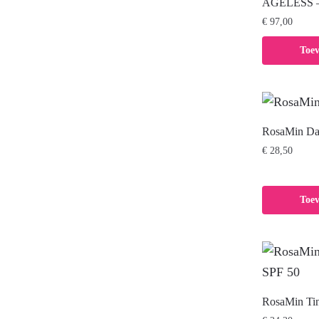
AGELESS – T
€
97,00
Toe
RosaMin Da
€
28,50
Toe
RosaMin Tin