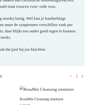
 te maken met chronische ontstekingsreacties,
aald staat rosacea voor: rode roos.
g steeds) lastig. Wel kun je hardnekkige
ken maar de symptomen verschillen vaak per
s, daar blijkt een ander goed tegen te kunnen.
 werkt.
m dat past bij jou klachten.
nd
1
2
RosaMin Cleansing emulsion