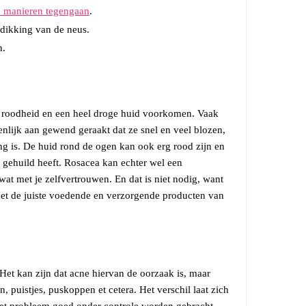
e manieren tegengaan
.
rdikking van de neus.
n.
ij roodheid en een heel droge huid voorkomen. Vaak
enlijk aan gewend geraakt dat ze snel en veel blozen,
ng is. De huid rond de ogen kan ook erg rood zijn en
 gehuild heeft. Rosacea kan echter wel een
t met je zelfvertrouwen. En dat is niet nodig, want
 met de juiste voedende en verzorgende producten van
 Het kan zijn dat acne hiervan de oorzaak is, maar
 puistjes, puskoppen et cetera. Het verschil laat zich
het probleem goed onder controle worden gebracht.