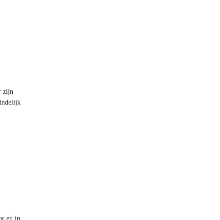
 zijn
ndelijk
ar en in