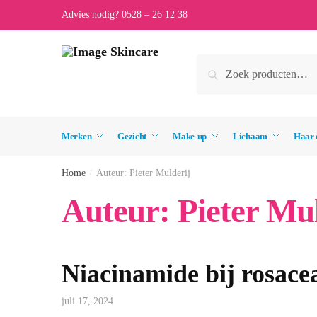
Skip
Skip
Advies nodig? 0528 – 26 12 38
to
to
navigation
content
Zoeken
Zoeken
naar:
Merken
Gezicht
Make-up
Lichaam
Haar 
Home
/
Auteur: Pieter Mulderij
Auteur:
Pieter Mu
Niacinamide bij rosace
juli 17, 2024