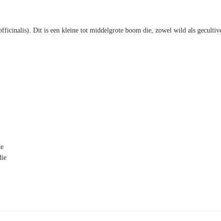
cinalis). Dit is een kleine tot middelgrote boom die, zowel wild als gecultive
te
die