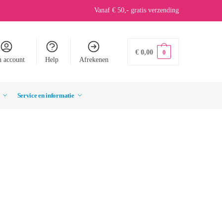
Vanaf € 50,- gratis verzending
€
0,00
0
n account
Help
Afrekenen
Service en informatie