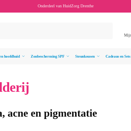
Onderdeel van HuidZorg Drenthe
Mij
en hoofdhuid
Zonbescherming SPF
Steunkousen
Cadeaus en Sets
lderij
a, acne en pigmentatie