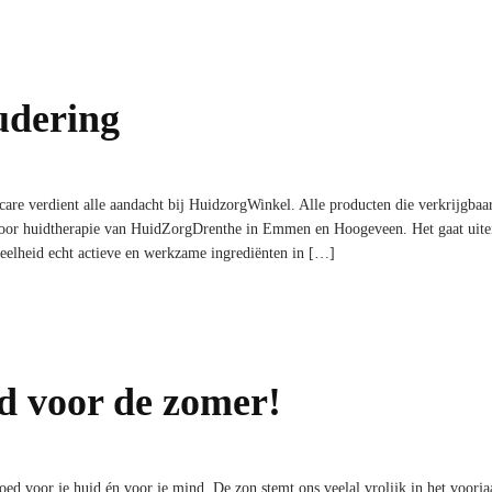
udering
re verdient alle aandacht bij HuidzorgWinkel. Alle producten die verkrijgbaar
voor huidtherapie van HuidZorgDrenthe in Emmen en Hoogeveen. Het gaat uitei
eelheid echt actieve en werkzame ingrediënten in […]
d voor de zomer!
oed voor je huid én voor je mind. De zon stemt ons veelal vrolijk in het voorja