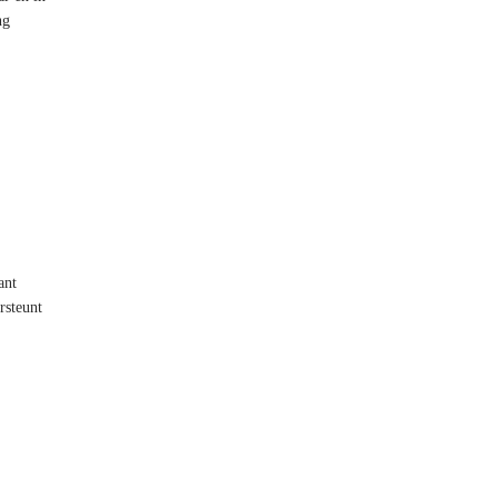
ng
ant
rsteunt