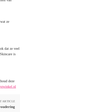
enten van
 wat ze
ok dat ze veel
Skincare is
j
thoud deze
gwinkel.nl
T ARTICLE
roudering