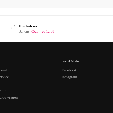
Huidadvies
Bel ons:
0528 - 26 12 38
Social Media
ount
Facebook
ervice
Instagram
rden
elde vragen