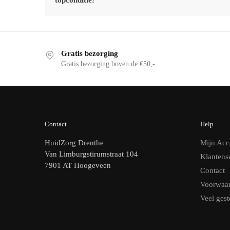
topconditie!
Gratis bezorging
Gratis bezorging boven de €50,-
Contact
Help
HuidZorg Drenthe
Mijn Acc
Van Limburgstirumstraat 104
Klantens
7901 AT Hoogeveen
Contact
Voorwaa
Veel gest