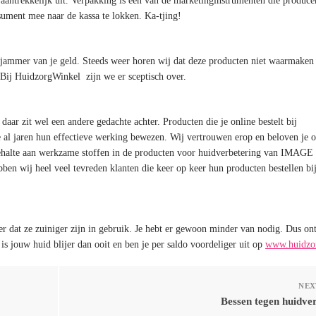
k aantrekkelijk uit. Verpakking is één van de marketinginstrumenten die produc
ument mee naar de kassa te lokken. Ka-tjing!
a, jammer van je geld. Steeds weer horen wij dat deze producten niet waarmaken
. Bij HuidzorgWinkel zijn we er sceptisch over.
ar zit wel een andere gedachte achter. Producten die je online bestelt bij
 al jaren hun effectieve werking bewezen. Wij vertrouwen erop en beloven je o
gehalte aan werkzame stoffen in de producten voor huidverbetering van IMAGE 
bben wij heel veel tevreden klanten die keer op keer hun producten bestellen bi
r dat ze zuiniger zijn in gebruik. Je hebt er gewoon minder van nodig. Dus on
s jouw huid blijer dan ooit en ben je per saldo voordeliger uit op
www.huidzor
NEX
Bessen tegen huidve