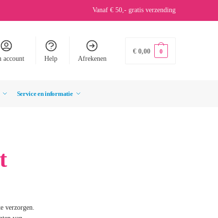
Vanaf € 50,- gratis verzending
€
0,00
0
n account
Help
Afrekenen
Service en informatie
t
te verzorgen.