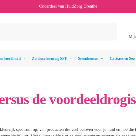
Onderdeel van HuidZorg Drenthe
Mij
en hoofdhuid
Zonbescherming SPF
Steunkousen
Cadeaus en Sets
rsus de voordeeldrogis
 kleurrijk spectrum op, van producten die veel beloven voor je huid en hoe die 