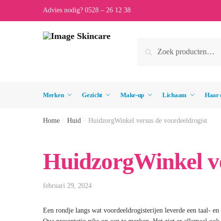
Skip
Skip
Advies nodig? 0528 – 26 12 38
to
to
navigation
content
Zoeken
Zoeken
naar:
Merken
Gezicht
Make-up
Lichaam
Haar 
Home
/
Huid
/
HuidzorgWinkel versus de voordeeldrogist
HuidzorgWinkel ve
februari 29, 2024
Een rondje langs wat voordeeldrogisterijen leverde een taal- en