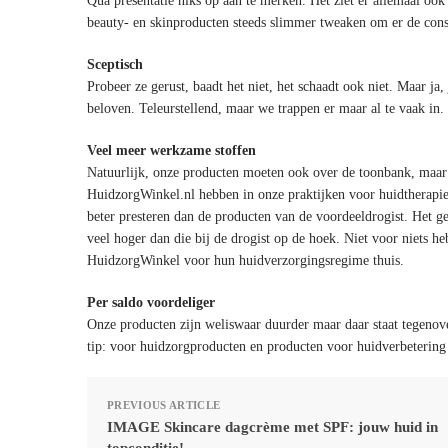
Qua presentatie niks op aan te merken. Het ziet er allemaal oo
beauty- en skinproducten steeds slimmer tweaken om er de cons
Sceptisch
Probeer ze gerust, baadt het niet, het schaadt ook niet. Maar j
beloven. Teleurstellend, maar we trappen er maar al te vaak in
Veel meer werkzame stoffen
Natuurlijk, onze producten moeten ook over de toonbank, maar da
HuidzorgWinkel.nl hebben in onze praktijken voor huidtherapie
beter presteren dan de producten van de voordeeldrogist. Het 
veel hoger dan die bij de drogist op de hoek. Niet voor niets he
HuidzorgWinkel voor hun huidverzorgingsregime thuis.
Per saldo voordeliger
Onze producten zijn weliswaar duurder maar daar staat tegenove
tip: voor huidzorgproducten en producten voor huidverbetering i
PREVIOUS ARTICLE
IMAGE Skincare dagcrème met SPF: jouw huid in