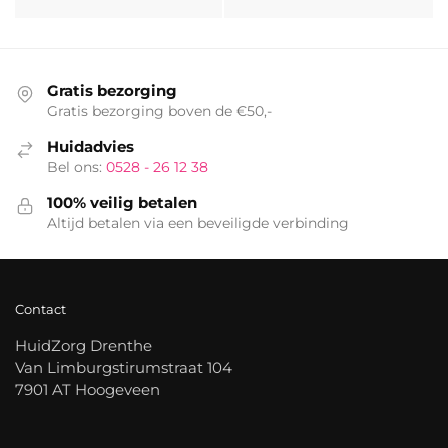
Gratis bezorging
Gratis bezorging boven de €50,-
Huidadvies
Bel ons:
0528 - 26 12 38
100% veilig betalen
Altijd betalen via een beveiligde verbinding
Contact
HuidZorg Drenthe
Van Limburgstirumstraat 104
7901 AT Hoogeveen