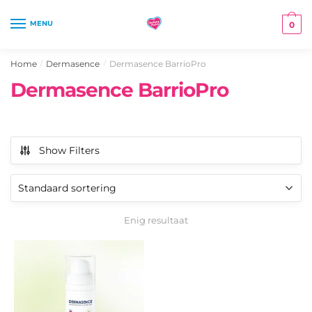
Skip
Skip
to
to
MENU
0
navigation
content
Home
Dermasence
Dermasence BarrioPro
/
/
Dermasence BarrioPro
Show Filters
Enig resultaat