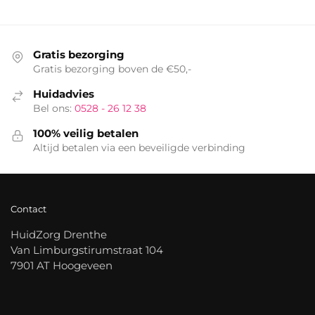
Gratis bezorging
Gratis bezorging boven de €50,-
Huidadvies
Bel ons:
0528 - 26 12 38
100% veilig betalen
Altijd betalen via een beveiligde verbinding
Contact
HuidZorg Drenthe
Van Limburgstirumstraat 104
7901 AT Hoogeveen