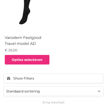
Varodem Feelgood
Travel model AD
€
25,00
Dit
Opties selecteren
product
heeft
meerdere
Show Filters
variaties.
Deze
optie
kan
Enig resultaat
gekozen