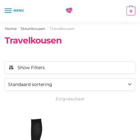
Skip
Skip
to
to
MENU
0
navigation
content
Home
Steunkousen
Travelkousen
/
/
Travelkousen
Show Filters
Enig resultaat