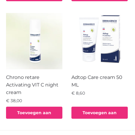
€ 66,00.
€ 59,40.
winkelwagen
winkelwagen
Chrono retare
Adtop Care cream 50
Activating VIT C night
ML
cream
€
8,60
€
38,00
Toevoegen aan
Toevoegen aan
winkelwagen
winkelwagen