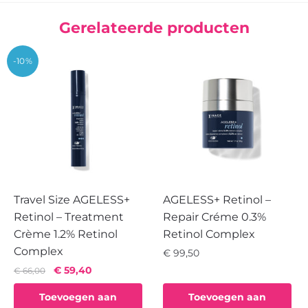
Gerelateerde producten
-10%
Travel Size AGELESS+
AGELESS+ Retinol –
Retinol – Treatment
Repair Créme 0.3%
Crème 1.2% Retinol
Retinol Complex
Complex
€
99,50
Oorspronkelijke
Huidige
€
59,40
€
66,00
prijs
prijs
Toevoegen aan
Toevoegen aan
was:
is: