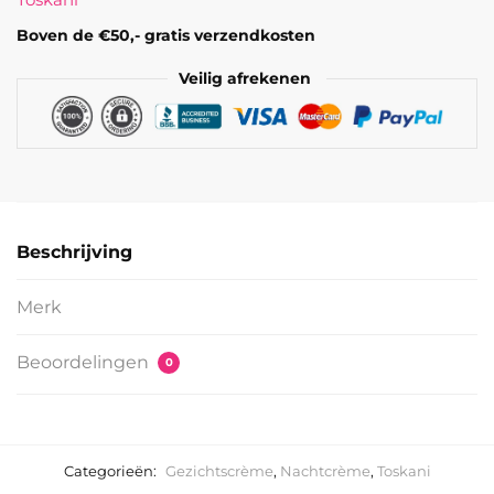
&
mask
Boven de €50,- gratis verzendkosten
aantal
Veilig afrekenen
Beschrijving
Merk
Beoordelingen
0
Categorieën:
Gezichtscrème
,
Nachtcrème
,
Toskani