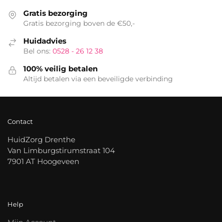
Gratis bezorging
Gratis bezorging boven de €50,-
Huidadvies
Bel ons:
0528 - 26 12 38
100% veilig betalen
Altijd betalen via een beveiligde verbinding
Contact
HuidZorg Drenthe
Van Limburgstirumstraat 104
7901 AT Hoogeveen
Help